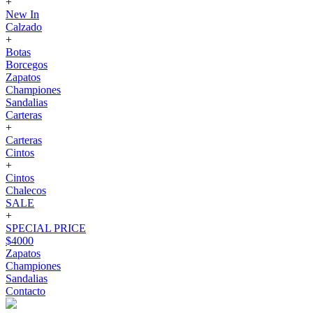
+
New In
Calzado
+
Botas
Borcegos
Zapatos
Championes
Sandalias
Carteras
+
Carteras
Cintos
+
Cintos
Chalecos
SALE
+
SPECIAL PRICE
$4000
Zapatos
Championes
Sandalias
Contacto