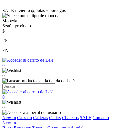
SALE invierno @botas y borcegos
Moneda
Según producto
$
ES
EN
0
0
0
0
New In
Calzado
Carteras
Cintos
Chalecos
SALE
Contacto
New In
Botas
Borcegos
Zapatos
Championes
Sandalias