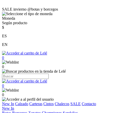
SALE invierno @botas y borcegos
Moneda
Según producto
$
ES
EN
0
0
0
0
New In
Calzado
Carteras
Cintos
Chalecos
SALE
Contacto
New In
Botas
Borcegos
Zapatos
Championes
Sandalias