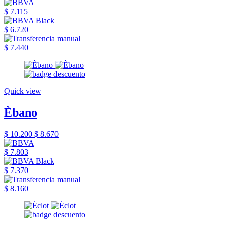
$ 7.115
$ 6.720
$ 7.440
Quick view
Èbano
$ 10.200
$ 8.670
$ 7.803
$ 7.370
$ 8.160