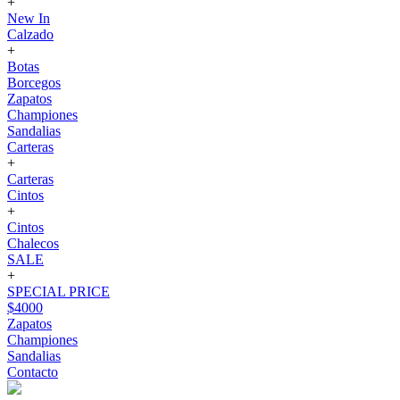
+
New In
Calzado
+
Botas
Borcegos
Zapatos
Championes
Sandalias
Carteras
+
Carteras
Cintos
+
Cintos
Chalecos
SALE
+
SPECIAL PRICE
$4000
Zapatos
Championes
Sandalias
Contacto