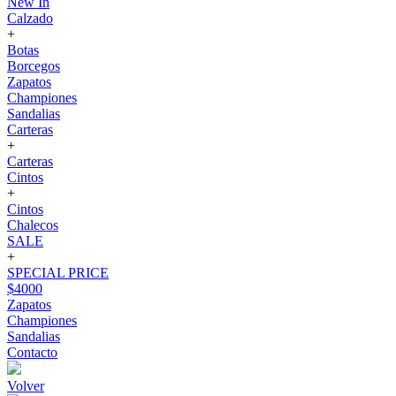
New In
Calzado
+
Botas
Borcegos
Zapatos
Championes
Sandalias
Carteras
+
Carteras
Cintos
+
Cintos
Chalecos
SALE
+
SPECIAL PRICE
$4000
Zapatos
Championes
Sandalias
Contacto
Volver