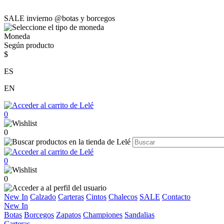
SALE invierno @botas y borcegos
Moneda
Según producto
$
ES
EN
0
0
0
0
New In
Calzado
Carteras
Cintos
Chalecos
SALE
Contacto
New In
Botas
Borcegos
Zapatos
Championes
Sandalias
Carteras