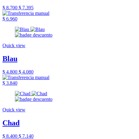
$ 8.700
$ 7.395
$ 6.960
Quick view
Blau
$ 4.800
$ 4.080
$ 3.840
Quick view
Chad
$ 8.400
$ 7.140