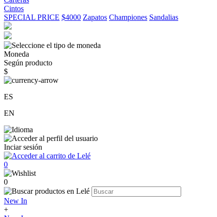
Cintos
SPECIAL PRICE
$4000
Zapatos
Championes
Sandalias
Moneda
Según producto
$
ES
EN
Inciar sesión
0
0
New In
+