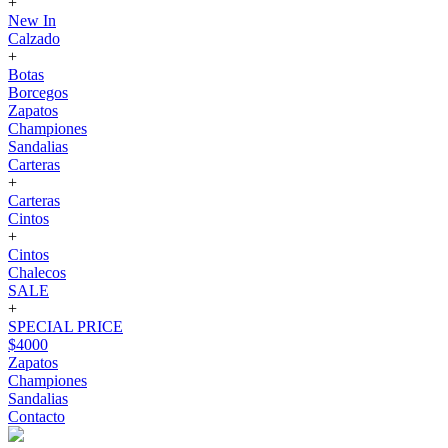
+
New In
Calzado
+
Botas
Borcegos
Zapatos
Championes
Sandalias
Carteras
+
Carteras
Cintos
+
Cintos
Chalecos
SALE
+
SPECIAL PRICE
$4000
Zapatos
Championes
Sandalias
Contacto