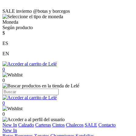
SALE invierno @botas y borcegos
Moneda
Según producto
$
ES
EN
0
0
0
0
New In
Calzado
Carteras
Cintos
Chalecos
SALE
Contacto
New In
Botas
Borcegos
Zapatos
Championes
Sandalias