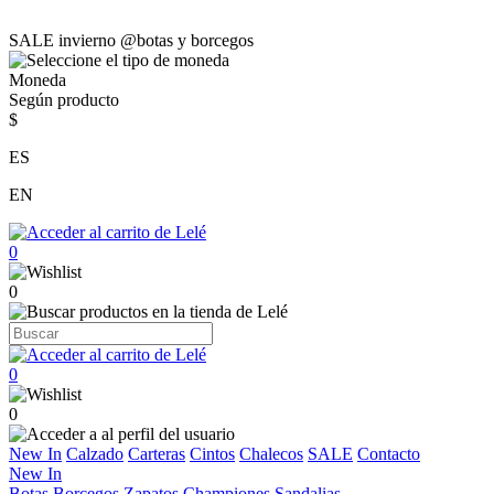
SALE invierno @botas y borcegos
Moneda
Según producto
$
ES
EN
0
0
0
0
New In
Calzado
Carteras
Cintos
Chalecos
SALE
Contacto
New In
Botas
Borcegos
Zapatos
Championes
Sandalias