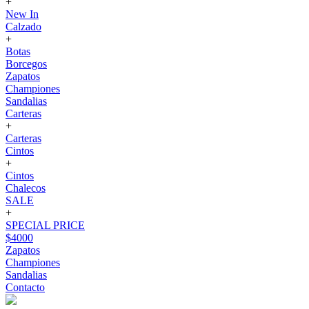
+
New In
Calzado
+
Botas
Borcegos
Zapatos
Championes
Sandalias
Carteras
+
Carteras
Cintos
+
Cintos
Chalecos
SALE
+
SPECIAL PRICE
$4000
Zapatos
Championes
Sandalias
Contacto