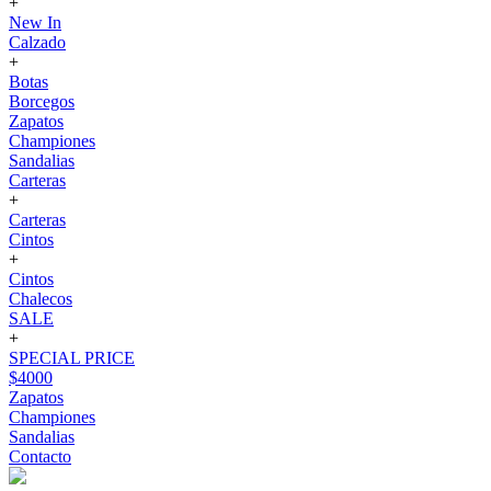
+
New In
Calzado
+
Botas
Borcegos
Zapatos
Championes
Sandalias
Carteras
+
Carteras
Cintos
+
Cintos
Chalecos
SALE
+
SPECIAL PRICE
$4000
Zapatos
Championes
Sandalias
Contacto