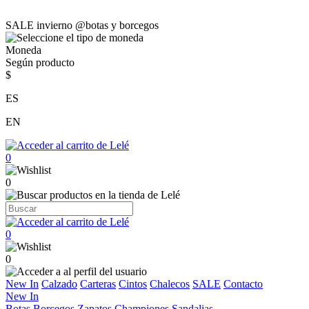
SALE invierno @botas y borcegos
Moneda
Según producto
$
ES
EN
0
0
0
0
New In
Calzado
Carteras
Cintos
Chalecos
SALE
Contacto
New In
Botas
Borcegos
Zapatos
Championes
Sandalias