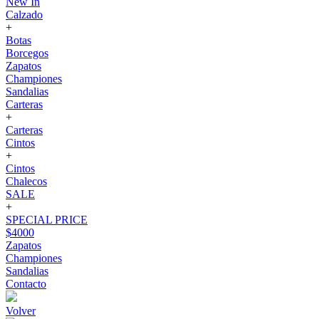
New In
Calzado
+
Botas
Borcegos
Zapatos
Championes
Sandalias
Carteras
+
Carteras
Cintos
+
Cintos
Chalecos
SALE
+
SPECIAL PRICE
$4000
Zapatos
Championes
Sandalias
Contacto
Volver