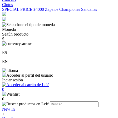
Cintos
SPECIAL PRICE
$4000
Zapatos
Championes
Sandalias
Moneda
Según producto
$
ES
EN
Inciar sesión
0
0
New In
+