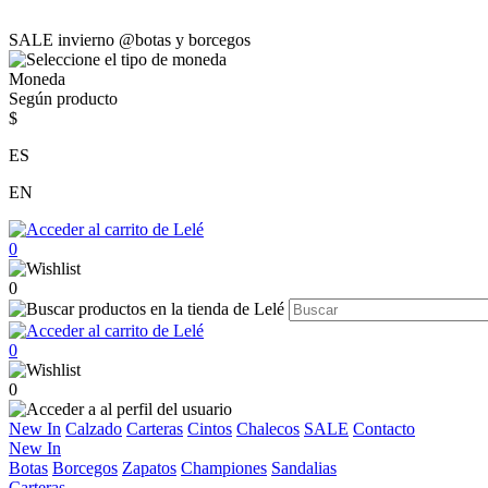
SALE invierno @botas y borcegos
Moneda
Según producto
$
ES
EN
0
0
0
0
New In
Calzado
Carteras
Cintos
Chalecos
SALE
Contacto
New In
Botas
Borcegos
Zapatos
Championes
Sandalias
Carteras