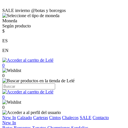
SALE invierno @botas y borcegos
Moneda
Según producto
$
ES
EN
0
0
0
0
New In
Calzado
Carteras
Cintos
Chalecos
SALE
Contacto
New In
Botas
Borcegos
Zapatos
Championes
Sandalias