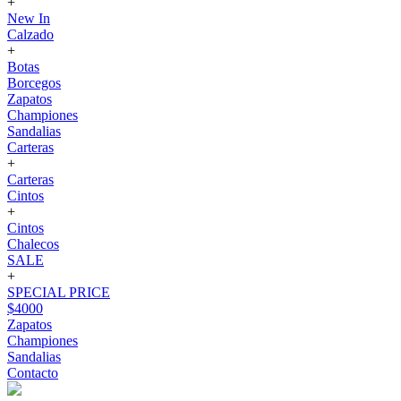
+
New In
Calzado
+
Botas
Borcegos
Zapatos
Championes
Sandalias
Carteras
+
Carteras
Cintos
+
Cintos
Chalecos
SALE
+
SPECIAL PRICE
$4000
Zapatos
Championes
Sandalias
Contacto