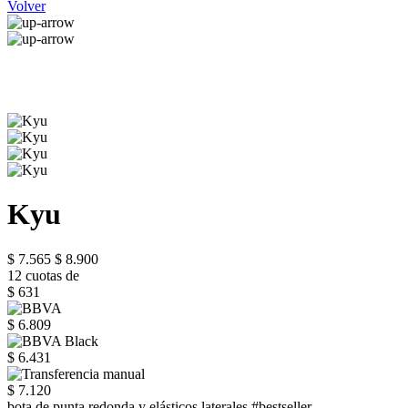
Volver
Kyu
$ 7.565
$ 8.900
12 cuotas de
$ 631
$ 6.809
$ 6.431
$ 7.120
bota de punta redonda y elásticos laterales #bestseller