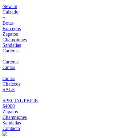
+
New In
Calzado
+
Botas
Borcegos
Zapatos
Championes
Sandalias
Carteras
+
Carteras
Cintos
+
Cintos
Chalecos
SALE
+
SPECIAL PRICE
$4000
Zapatos
Championes
Sandalias
Contacto