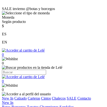
SALE invierno @botas y borcegos
Moneda
Según producto
$
ES
EN
0
0
0
0
New In
Calzado
Carteras
Cintos
Chalecos
SALE
Contacto
New In
Botas
Borcegos
Zapatos
Championes
Sandalias