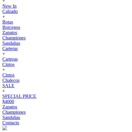
+
New In
Calzado
+
Botas
Borcegos
Zapatos
Championes
Sandalias
Carteras
+
Carteras
Cintos
+
Cintos
Chalecos
SALE
+
SPECIAL PRICE
$4000
Zapatos
Championes
Sandalias
Contacto