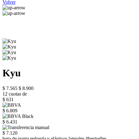
Volver
Kyu
$ 7.565
$ 8.900
12 cuotas de
$ 631
$ 6.809
$ 6.431
$ 7.120
bota de punta redonda y elásticos laterales #bestseller