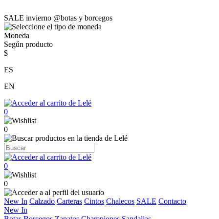
SALE invierno @botas y borcegos
Moneda
Según producto
$
ES
EN
0
0
0
0
New In
Calzado
Carteras
Cintos
Chalecos
SALE
Contacto
New In
Botas
Borcegos
Zapatos
Championes
Sandalias