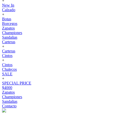
+
New In
Calzado
+
Botas
Borcegos
Zapatos
Championes
Sandalias
Carteras
+
Carteras
Cintos
+
Cintos
Chalecos
SALE
+
SPECIAL PRICE
$4000
Zapatos
Championes
Sandalias
Contacto