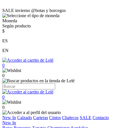
SALE invierno @botas y borcegos
Moneda
Según producto
$
ES
EN
0
0
0
0
New In
Calzado
Carteras
Cintos
Chalecos
SALE
Contacto
New In
Botas
Borcegos
Zapatos
Championes
Sandalias