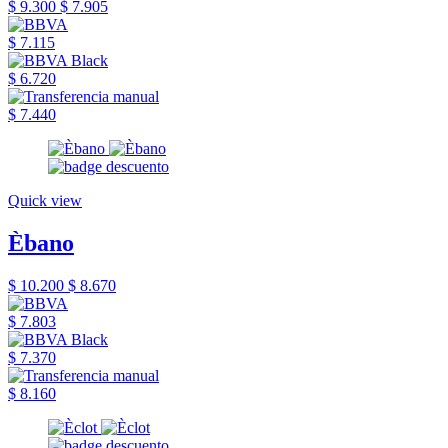
$ 9.300
$ 7.905
$ 7.115
$ 6.720
$ 7.440
Quick view
Èbano
$ 10.200
$ 8.670
$ 7.803
$ 7.370
$ 8.160