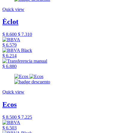
Quick view
Èclot
$ 8.600
$ 7.310
$ 6.579
$ 6.214
$ 6.880
Quick view
Ecos
$ 8.500
$ 7.225
$ 6.503