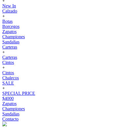
+
New In
Calzado
+
Botas
Borcegos
Zapatos
Championes
Sandalias
Carteras
+
Carteras
Cintos
+
Cintos
Chalecos
SALE
+
SPECIAL PRICE
$4000
Zapatos
Championes
Sandalias
Contacto