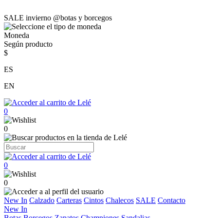
SALE invierno @botas y borcegos
Moneda
Según producto
$
ES
EN
0
0
0
0
New In
Calzado
Carteras
Cintos
Chalecos
SALE
Contacto
New In
Botas
Borcegos
Zapatos
Championes
Sandalias