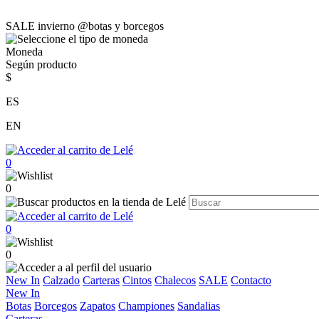
SALE invierno @botas y borcegos
Moneda
Según producto
$
ES
EN
0
0
0
0
New In
Calzado
Carteras
Cintos
Chalecos
SALE
Contacto
New In
Botas
Borcegos
Zapatos
Championes
Sandalias
Carteras