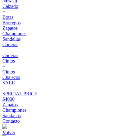
New In
Calzado
+
Botas
Borcegos
Zapatos
Championes
Sandalias
Carteras
+
Carteras
Cintos
+
Cintos
Chalecos
SALE
+
SPECIAL PRICE
$4000
Zapatos
Championes
Sandalias
Contacto
Volver