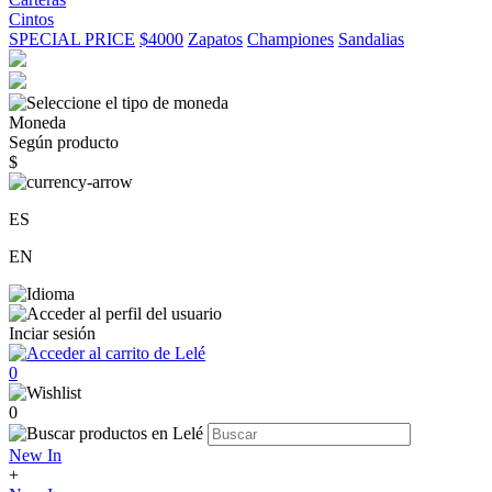
Cintos
SPECIAL PRICE
$4000
Zapatos
Championes
Sandalias
Moneda
Según producto
$
ES
EN
Inciar sesión
0
0
New In
+