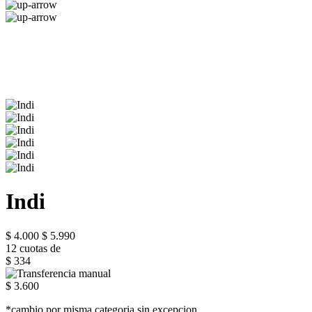
Indi
$ 4.000
$ 5.990
12 cuotas de
$ 334
$ 3.600
*cambio por misma categoria sin excepcion