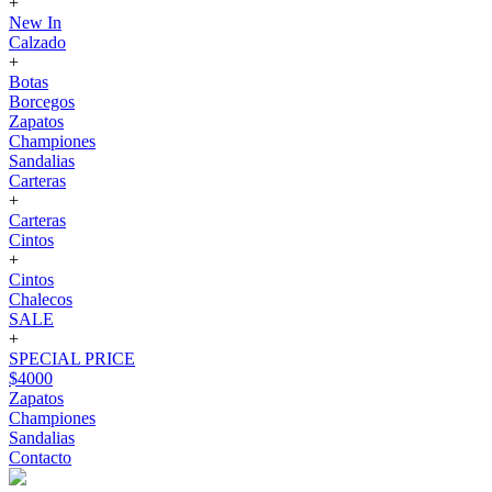
+
New In
Calzado
+
Botas
Borcegos
Zapatos
Championes
Sandalias
Carteras
+
Carteras
Cintos
+
Cintos
Chalecos
SALE
+
SPECIAL PRICE
$4000
Zapatos
Championes
Sandalias
Contacto