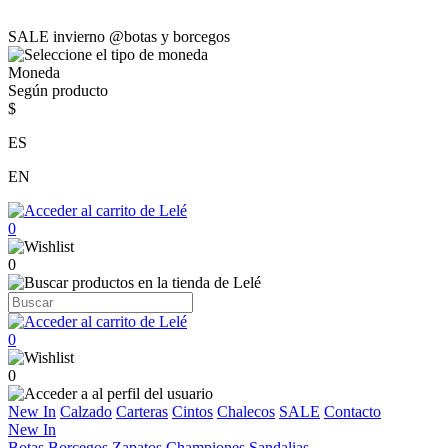
SALE invierno @botas y borcegos
Moneda
Según producto
$
ES
EN
0
0
0
0
New In
Calzado
Carteras
Cintos
Chalecos
SALE
Contacto
New In
Botas
Borcegos
Zapatos
Championes
Sandalias