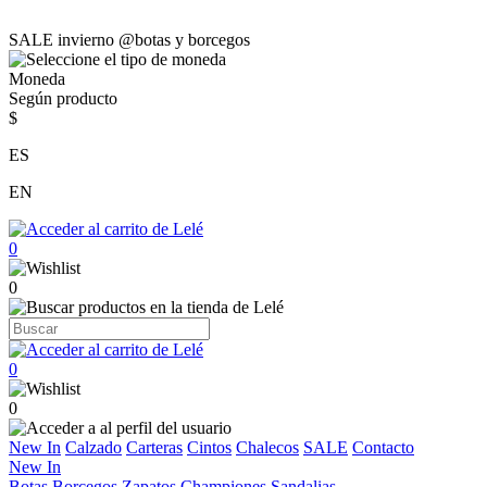
SALE invierno @botas y borcegos
Moneda
Según producto
$
ES
EN
0
0
0
0
New In
Calzado
Carteras
Cintos
Chalecos
SALE
Contacto
New In
Botas
Borcegos
Zapatos
Championes
Sandalias