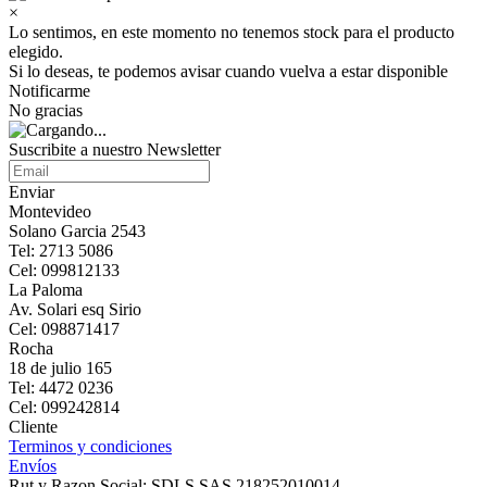
×
Lo sentimos, en este momento no tenemos stock para el producto
elegido.
Si lo deseas, te podemos avisar cuando vuelva a estar disponible
Notificarme
No gracias
Suscribite a nuestro Newsletter
Enviar
Montevideo
Solano Garcia 2543
Tel: 2713 5086
Cel: 099812133
La Paloma
Av. Solari esq Sirio
Cel: 098871417
Rocha
18 de julio 165
Tel: 4472 0236
Cel: 099242814
Cliente
Terminos y condiciones
Envíos
Rut y Razon Social: SDLS SAS 218252010014