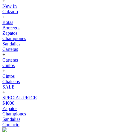
+
New In
Calzado
+
Botas
Borcegos
Zapatos
Championes
Sandalias
Carteras
+
Carteras
Cintos
+
Cintos
Chalecos
SALE
+
SPECIAL PRICE
$4000
Zapatos
Championes
Sandalias
Contacto