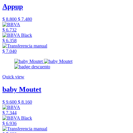
Appup
$ 8.800
$ 7.480
$ 6.732
$ 6.358
$ 7.040
Quick view
baby Moutet
$ 9.600
$ 8.160
$ 7.344
$ 6.936