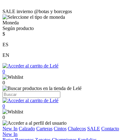
SALE invierno @botas y borcegos
Moneda
Según producto
$
ES
EN
0
0
0
0
New In
Calzado
Carteras
Cintos
Chalecos
SALE
Contacto
New In
Botas
Borcegos
Zapatos
Championes
Sandalias