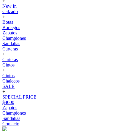
+
New In
Calzado
+
Botas
Borcegos
Zapatos
Championes
Sandalias
Carteras
+
Carteras
Cintos
+
Cintos
Chalecos
SALE
+
SPECIAL PRICE
$4000
Zapatos
Championes
Sandalias
Contacto