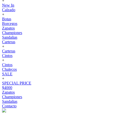
+
New In
Calzado
+
Botas
Borcegos
Zapatos
Championes
Sandalias
Carteras
+
Carteras
Cintos
+
Cintos
Chalecos
SALE
+
SPECIAL PRICE
$4000
Zapatos
Championes
Sandalias
Contacto