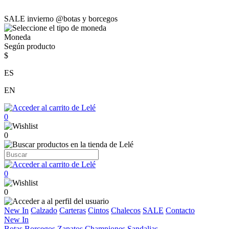
SALE invierno @botas y borcegos
Moneda
Según producto
$
ES
EN
0
0
0
0
New In
Calzado
Carteras
Cintos
Chalecos
SALE
Contacto
New In
Botas
Borcegos
Zapatos
Championes
Sandalias