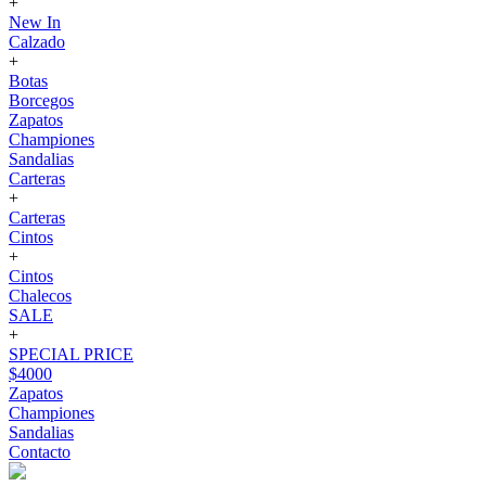
+
New In
Calzado
+
Botas
Borcegos
Zapatos
Championes
Sandalias
Carteras
+
Carteras
Cintos
+
Cintos
Chalecos
SALE
+
SPECIAL PRICE
$4000
Zapatos
Championes
Sandalias
Contacto