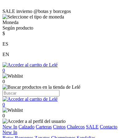
SALE invierno @botas y borcegos
Moneda
Según producto
$
ES
EN
0
0
0
0
New In
Calzado
Carteras
Cintos
Chalecos
SALE
Contacto
New In
Botas
Borcegos
Zapatos
Championes
Sandalias