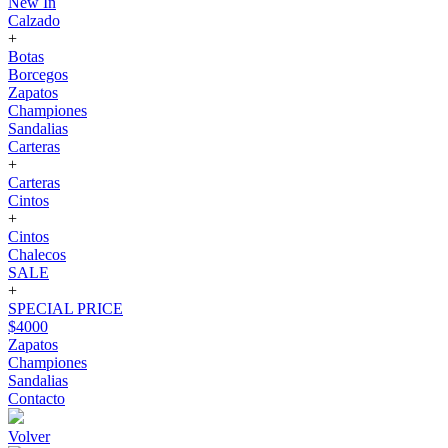
New In
Calzado
+
Botas
Borcegos
Zapatos
Championes
Sandalias
Carteras
+
Carteras
Cintos
+
Cintos
Chalecos
SALE
+
SPECIAL PRICE
$4000
Zapatos
Championes
Sandalias
Contacto
Volver