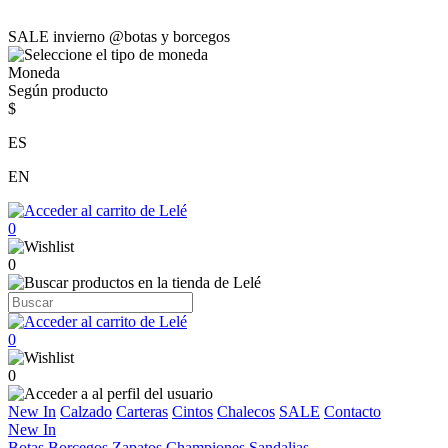
SALE invierno @botas y borcegos
Moneda
Según producto
$
ES
EN
0
0
0
0
New In
Calzado
Carteras
Cintos
Chalecos
SALE
Contacto
New In
Botas
Borcegos
Zapatos
Championes
Sandalias