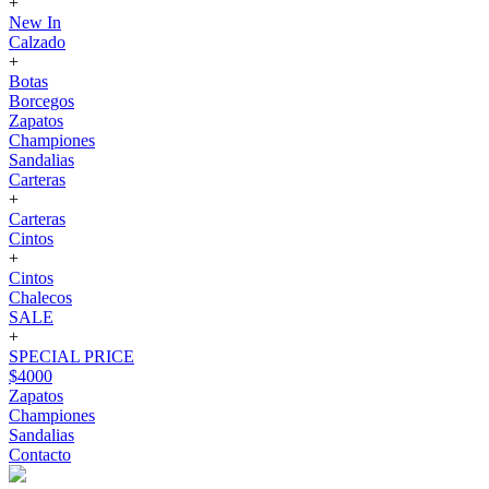
+
New In
Calzado
+
Botas
Borcegos
Zapatos
Championes
Sandalias
Carteras
+
Carteras
Cintos
+
Cintos
Chalecos
SALE
+
SPECIAL PRICE
$4000
Zapatos
Championes
Sandalias
Contacto