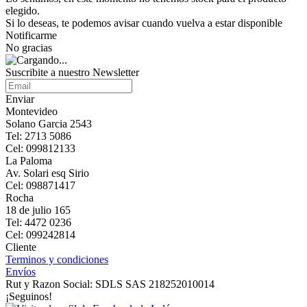
elegido.
Si lo deseas, te podemos avisar cuando vuelva a estar disponible
Notificarme
No gracias
Suscribite a nuestro Newsletter
Enviar
Montevideo
Solano Garcia 2543
Tel: 2713 5086
Cel: 099812133
La Paloma
Av. Solari esq Sirio
Cel: 098871417
Rocha
18 de julio 165
Tel: 4472 0236
Cel: 099242814
Cliente
Terminos y condiciones
Envíos
Rut y Razon Social: SDLS SAS 218252010014
¡Seguinos!