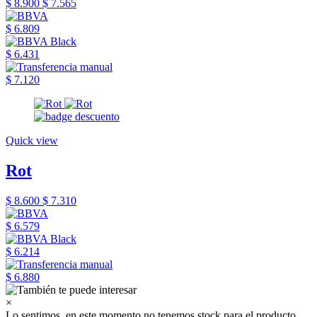
$ 8.900
$ 7.565
$ 6.809
$ 6.431
$ 7.120
Quick view
Rot
$ 8.600
$ 7.310
$ 6.579
$ 6.214
$ 6.880
×
Lo sentimos, en este momento no tenemos stock para el producto