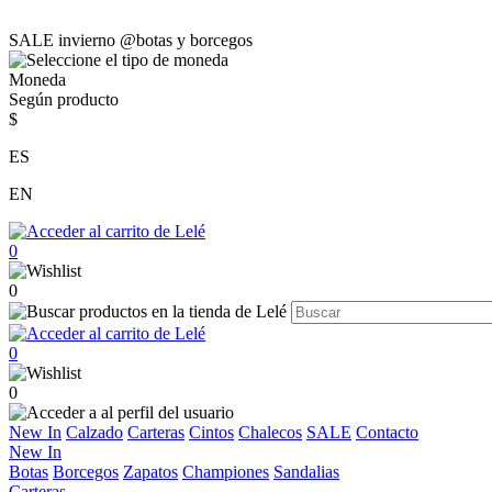
SALE invierno @botas y borcegos
Moneda
Según producto
$
ES
EN
0
0
0
0
New In
Calzado
Carteras
Cintos
Chalecos
SALE
Contacto
New In
Botas
Borcegos
Zapatos
Championes
Sandalias
Carteras