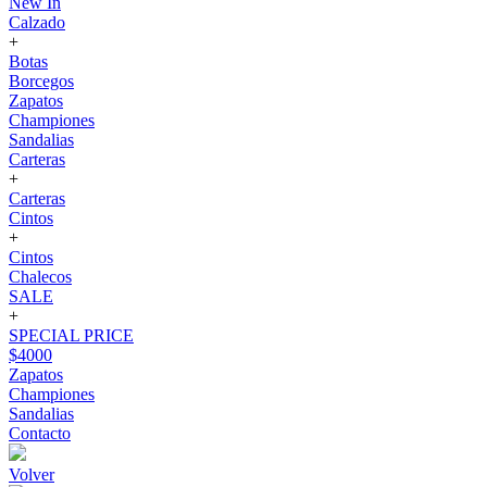
New In
Calzado
+
Botas
Borcegos
Zapatos
Championes
Sandalias
Carteras
+
Carteras
Cintos
+
Cintos
Chalecos
SALE
+
SPECIAL PRICE
$4000
Zapatos
Championes
Sandalias
Contacto
Volver