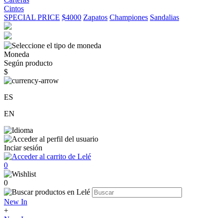
Cintos
SPECIAL PRICE
$4000
Zapatos
Championes
Sandalias
Moneda
Según producto
$
ES
EN
Inciar sesión
0
0
New In
+