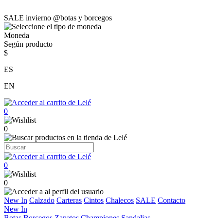
SALE invierno @botas y borcegos
Moneda
Según producto
$
ES
EN
0
0
0
0
New In
Calzado
Carteras
Cintos
Chalecos
SALE
Contacto
New In
Botas
Borcegos
Zapatos
Championes
Sandalias