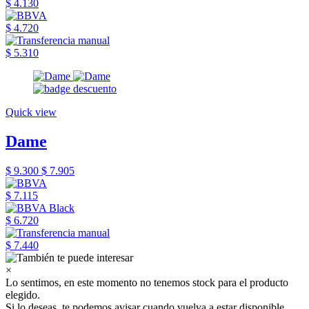
$ 4.130
$ 4.720
$ 5.310
Quick view
Dame
$ 9.300
$ 7.905
$ 7.115
$ 6.720
$ 7.440
×
Lo sentimos, en este momento no tenemos stock para el producto
elegido.
Si lo deseas, te podemos avisar cuando vuelva a estar disponible