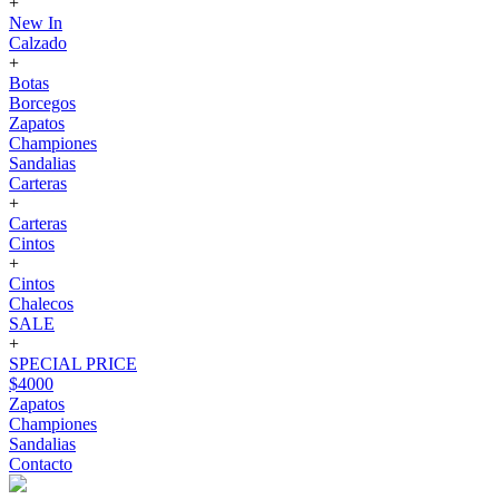
+
New In
Calzado
+
Botas
Borcegos
Zapatos
Championes
Sandalias
Carteras
+
Carteras
Cintos
+
Cintos
Chalecos
SALE
+
SPECIAL PRICE
$4000
Zapatos
Championes
Sandalias
Contacto