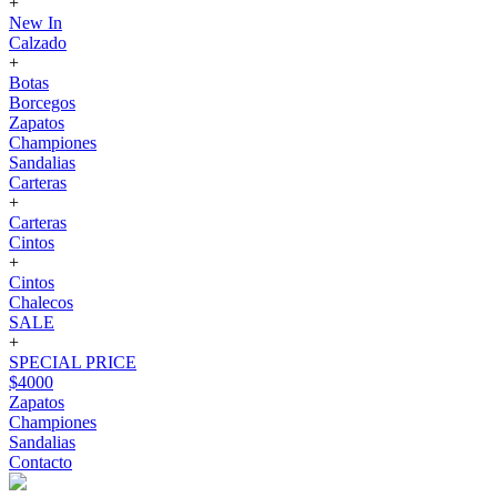
+
New In
Calzado
+
Botas
Borcegos
Zapatos
Championes
Sandalias
Carteras
+
Carteras
Cintos
+
Cintos
Chalecos
SALE
+
SPECIAL PRICE
$4000
Zapatos
Championes
Sandalias
Contacto