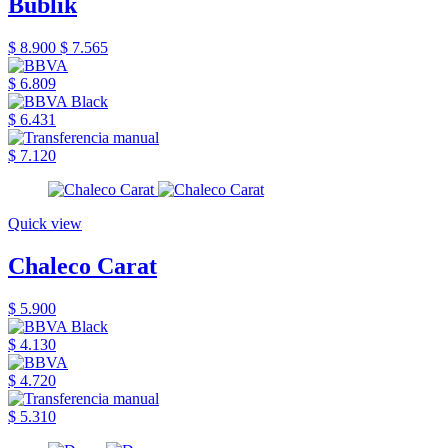
Bublik
$ 8.900
$ 7.565
$ 6.809
$ 6.431
$ 7.120
Quick view
Chaleco Carat
$ 5.900
$ 4.130
$ 4.720
$ 5.310