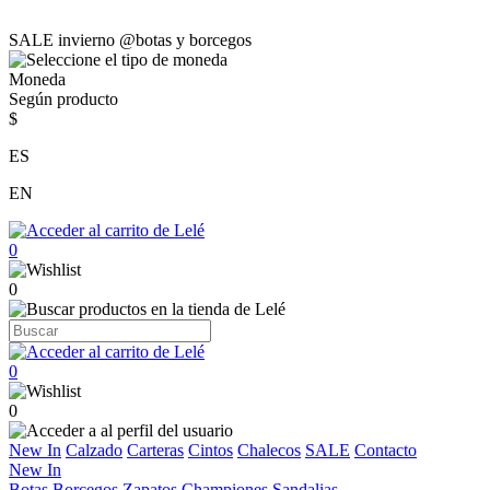
SALE invierno @botas y borcegos
Moneda
Según producto
$
ES
EN
0
0
0
0
New In
Calzado
Carteras
Cintos
Chalecos
SALE
Contacto
New In
Botas
Borcegos
Zapatos
Championes
Sandalias