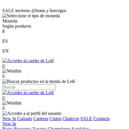
SALE invierno @botas y borcegos
Moneda
Según producto
$
ES
EN
0
0
0
0
New In
Calzado
Carteras
Cintos
Chalecos
SALE
Contacto
New In
Botas
Borcegos
Zapatos
Championes
Sandalias