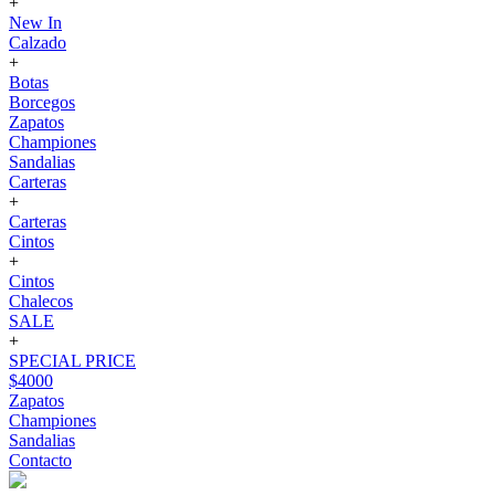
+
New In
Calzado
+
Botas
Borcegos
Zapatos
Championes
Sandalias
Carteras
+
Carteras
Cintos
+
Cintos
Chalecos
SALE
+
SPECIAL PRICE
$4000
Zapatos
Championes
Sandalias
Contacto