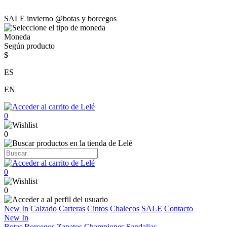
SALE invierno @botas y borcegos
Moneda
Según producto
$
ES
EN
0
0
0
0
New In
Calzado
Carteras
Cintos
Chalecos
SALE
Contacto
New In
Botas
Borcegos
Zapatos
Championes
Sandalias