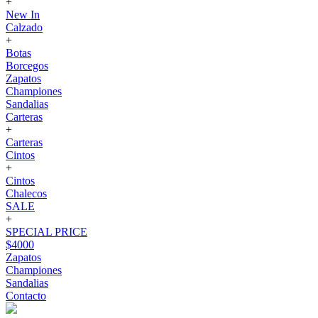
+
New In
Calzado
+
Botas
Borcegos
Zapatos
Championes
Sandalias
Carteras
+
Carteras
Cintos
+
Cintos
Chalecos
SALE
+
SPECIAL PRICE
$4000
Zapatos
Championes
Sandalias
Contacto