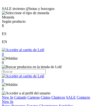
SALE invierno @botas y borcegos
Moneda
Según producto
$
ES
EN
0
0
0
0
New In
Calzado
Carteras
Cintos
Chalecos
SALE
Contacto
New In
Botas
Borcegos
Zapatos
Championes
Sandalias