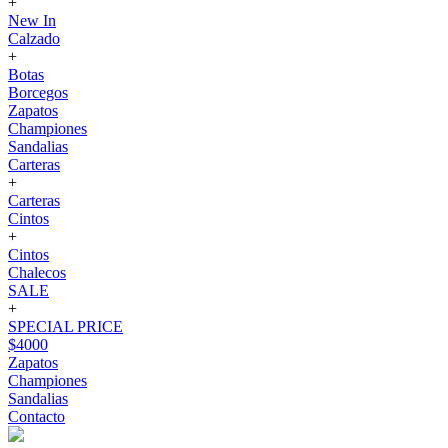
+
New In
Calzado
+
Botas
Borcegos
Zapatos
Championes
Sandalias
Carteras
+
Carteras
Cintos
+
Cintos
Chalecos
SALE
+
SPECIAL PRICE
$4000
Zapatos
Championes
Sandalias
Contacto