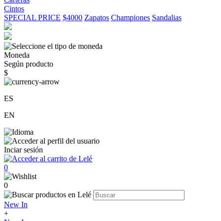
Cintos
SPECIAL PRICE
$4000
Zapatos
Championes
Sandalias
Moneda
Según producto
$
ES
EN
Inciar sesión
0
0
New In
+