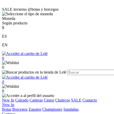
SALE invierno @botas y borcegos
Moneda
Según producto
$
ES
EN
0
0
0
0
New In
Calzado
Carteras
Cintos
Chalecos
SALE
Contacto
New In
Botas
Borcegos
Zapatos
Championes
Sandalias
Carteras