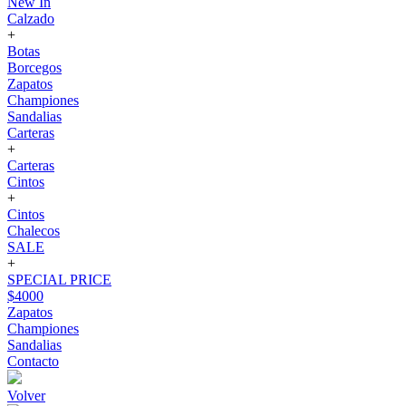
New In
Calzado
+
Botas
Borcegos
Zapatos
Championes
Sandalias
Carteras
+
Carteras
Cintos
+
Cintos
Chalecos
SALE
+
SPECIAL PRICE
$4000
Zapatos
Championes
Sandalias
Contacto
Volver