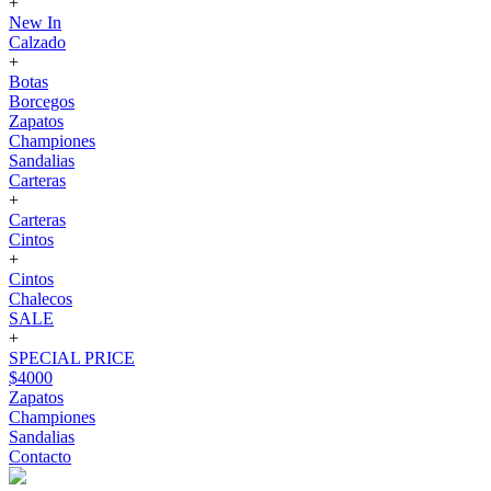
+
New In
Calzado
+
Botas
Borcegos
Zapatos
Championes
Sandalias
Carteras
+
Carteras
Cintos
+
Cintos
Chalecos
SALE
+
SPECIAL PRICE
$4000
Zapatos
Championes
Sandalias
Contacto