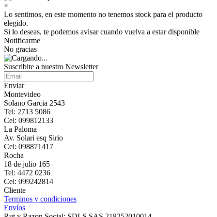
×
Lo sentimos, en este momento no tenemos stock para el producto
elegido.
Si lo deseas, te podemos avisar cuando vuelva a estar disponible
Notificarme
No gracias
Suscribite a nuestro Newsletter
Enviar
Montevideo
Solano Garcia 2543
Tel: 2713 5086
Cel: 099812133
La Paloma
Av. Solari esq Sirio
Cel: 098871417
Rocha
18 de julio 165
Tel: 4472 0236
Cel: 099242814
Cliente
Terminos y condiciones
Envíos
Rut y Razon Social: SDLS SAS 218252010014