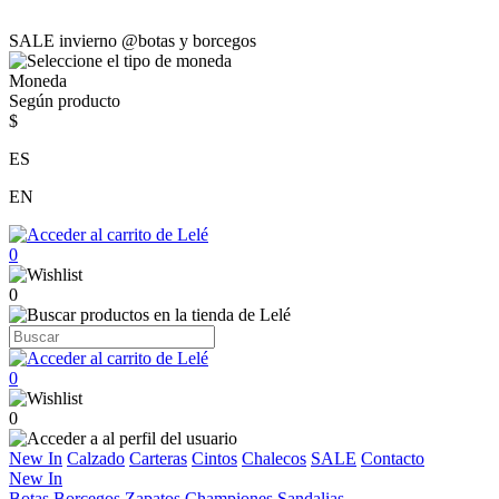
SALE invierno @botas y borcegos
Moneda
Según producto
$
ES
EN
0
0
0
0
New In
Calzado
Carteras
Cintos
Chalecos
SALE
Contacto
New In
Botas
Borcegos
Zapatos
Championes
Sandalias