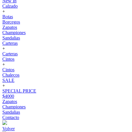
New In
Calzado
+
Botas
Borcegos
Zapatos
Championes
Sandalias
Carteras
+
Carteras
Cintos
+
Cintos
Chalecos
SALE
+
SPECIAL PRICE
$4000
Zapatos
Championes
Sandalias
Contacto
Volver