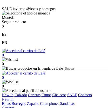
SALE invierno @botas y borcegos
Moneda
Según producto
$
ES
EN
0
0
0
0
New In
Calzado
Carteras
Cintos
Chalecos
SALE
Contacto
New In
Botas
Borcegos
Zapatos
Championes
Sandalias
Carteras