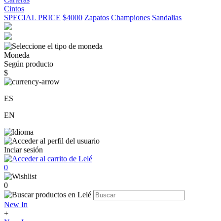
Cintos
SPECIAL PRICE
$4000
Zapatos
Championes
Sandalias
Moneda
Según producto
$
ES
EN
Inciar sesión
0
0
New In
+