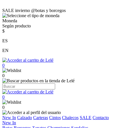
SALE invierno @botas y borcegos
Moneda
Según producto
$
ES
EN
0
0
0
0
New In
Calzado
Carteras
Cintos
Chalecos
SALE
Contacto
New In
Botas
Borcegos
Zapatos
Championes
Sandalias