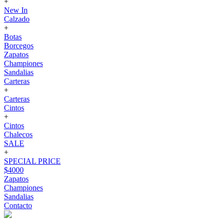
+
New In
Calzado
+
Botas
Borcegos
Zapatos
Championes
Sandalias
Carteras
+
Carteras
Cintos
+
Cintos
Chalecos
SALE
+
SPECIAL PRICE
$4000
Zapatos
Championes
Sandalias
Contacto