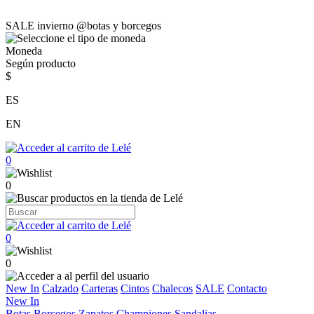
SALE invierno @botas y borcegos
Moneda
Según producto
$
ES
EN
0
0
0
0
New In
Calzado
Carteras
Cintos
Chalecos
SALE
Contacto
New In
Botas
Borcegos
Zapatos
Championes
Sandalias