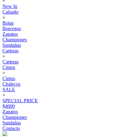
+
New In
Calzado
+
Botas
Borcegos
Zapatos
Championes
Sandalias
Carteras
+
Carteras
Cintos
+
Cintos
Chalecos
SALE
+
SPECIAL PRICE
$4000
Zapatos
Championes
Sandalias
Contacto