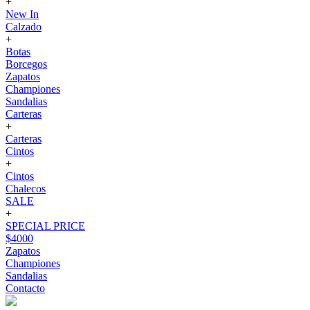
+
New In
Calzado
+
Botas
Borcegos
Zapatos
Championes
Sandalias
Carteras
+
Carteras
Cintos
+
Cintos
Chalecos
SALE
+
SPECIAL PRICE
$4000
Zapatos
Championes
Sandalias
Contacto