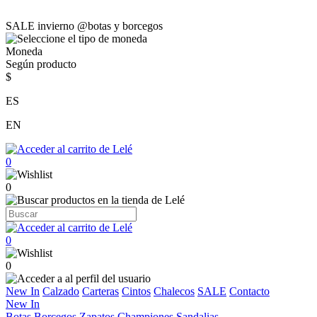
SALE invierno @botas y borcegos
Moneda
Según producto
$
ES
EN
0
0
0
0
New In
Calzado
Carteras
Cintos
Chalecos
SALE
Contacto
New In
Botas
Borcegos
Zapatos
Championes
Sandalias