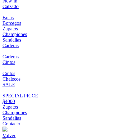
New In
Calzado
+
Botas
Borcegos
Zapatos
Championes
Sandalias
Carteras
+
Carteras
Cintos
+
Cintos
Chalecos
SALE
+
SPECIAL PRICE
$4000
Zapatos
Championes
Sandalias
Contacto
Volver