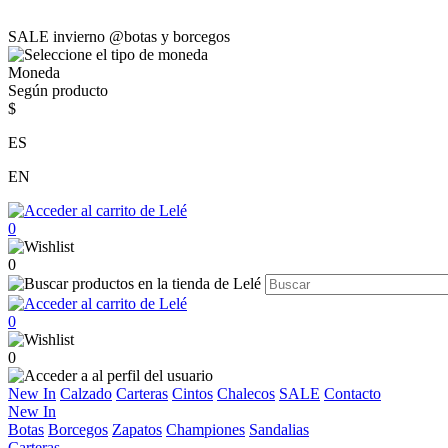
SALE invierno @botas y borcegos
Moneda
Según producto
$
ES
EN
0
0
0
0
New In
Calzado
Carteras
Cintos
Chalecos
SALE
Contacto
New In
Botas
Borcegos
Zapatos
Championes
Sandalias
Carteras