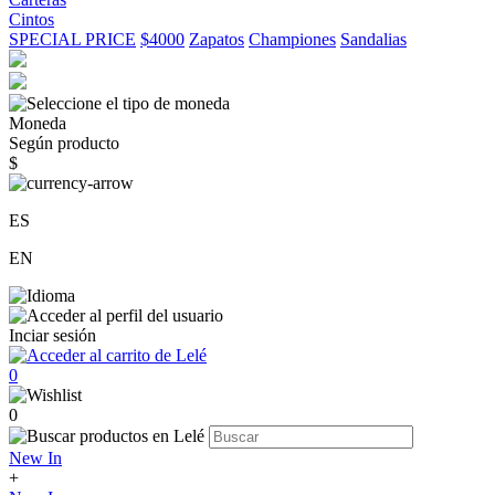
Cintos
SPECIAL PRICE
$4000
Zapatos
Championes
Sandalias
Moneda
Según producto
$
ES
EN
Inciar sesión
0
0
New In
+