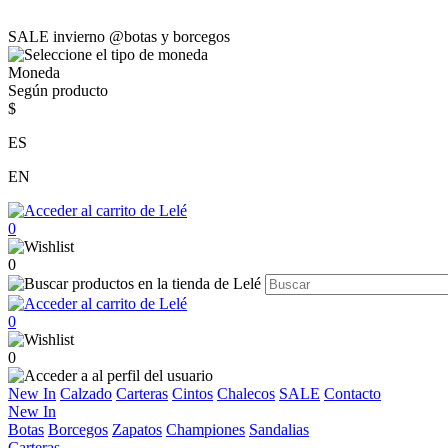
SALE invierno @botas y borcegos
Moneda
Según producto
$
ES
EN
0
0
0
0
New In
Calzado
Carteras
Cintos
Chalecos
SALE
Contacto
New In
Botas
Borcegos
Zapatos
Championes
Sandalias
Carteras