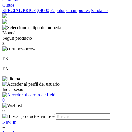
Cintos
SPECIAL PRICE
$4000
Zapatos
Championes
Sandalias
Moneda
Según producto
$
ES
EN
Inciar sesión
0
0
New In
+