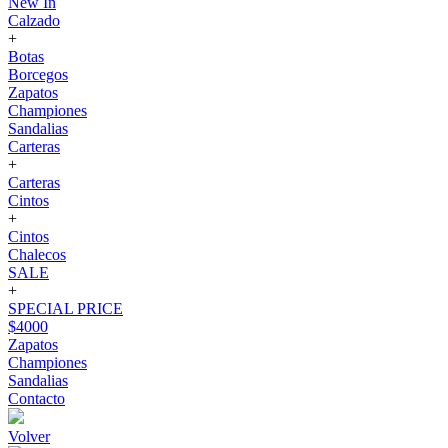
New In
Calzado
+
Botas
Borcegos
Zapatos
Championes
Sandalias
Carteras
+
Carteras
Cintos
+
Cintos
Chalecos
SALE
+
SPECIAL PRICE
$4000
Zapatos
Championes
Sandalias
Contacto
Volver