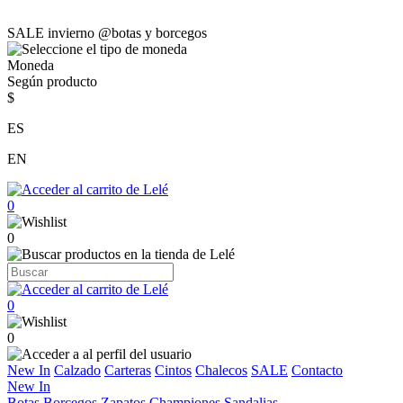
SALE invierno @botas y borcegos
Moneda
Según producto
$
ES
EN
0
0
0
0
New In
Calzado
Carteras
Cintos
Chalecos
SALE
Contacto
New In
Botas
Borcegos
Zapatos
Championes
Sandalias