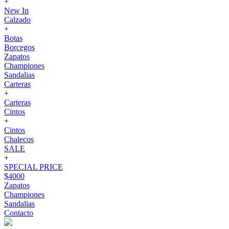
+
New In
Calzado
+
Botas
Borcegos
Zapatos
Championes
Sandalias
Carteras
+
Carteras
Cintos
+
Cintos
Chalecos
SALE
+
SPECIAL PRICE
$4000
Zapatos
Championes
Sandalias
Contacto