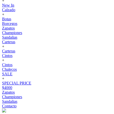
+
New In
Calzado
+
Botas
Borcegos
Zapatos
Championes
Sandalias
Carteras
+
Carteras
Cintos
+
Cintos
Chalecos
SALE
+
SPECIAL PRICE
$4000
Zapatos
Championes
Sandalias
Contacto