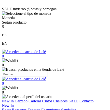
SALE invierno @botas y borcegos
Moneda
Según producto
$
ES
EN
0
0
0
0
New In
Calzado
Carteras
Cintos
Chalecos
SALE
Contacto
New In
Botas
Borcegos
Zapatos
Championes
Sandalias