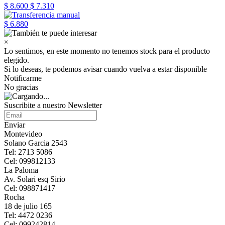
$ 8.600
$ 7.310
$ 6.880
×
Lo sentimos, en este momento no tenemos stock para el producto
elegido.
Si lo deseas, te podemos avisar cuando vuelva a estar disponible
Notificarme
No gracias
Suscribite a nuestro Newsletter
Enviar
Montevideo
Solano Garcia 2543
Tel: 2713 5086
Cel: 099812133
La Paloma
Av. Solari esq Sirio
Cel: 098871417
Rocha
18 de julio 165
Tel: 4472 0236
Cel: 099242814