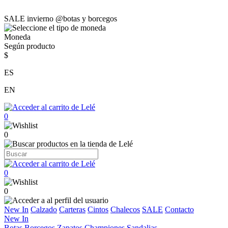
SALE invierno @botas y borcegos
Moneda
Según producto
$
ES
EN
0
0
0
0
New In
Calzado
Carteras
Cintos
Chalecos
SALE
Contacto
New In
Botas
Borcegos
Zapatos
Championes
Sandalias