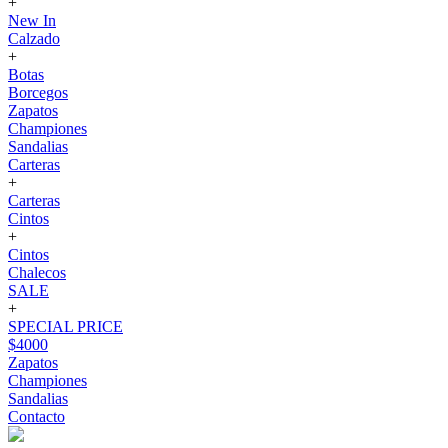
+
New In
Calzado
+
Botas
Borcegos
Zapatos
Championes
Sandalias
Carteras
+
Carteras
Cintos
+
Cintos
Chalecos
SALE
+
SPECIAL PRICE
$4000
Zapatos
Championes
Sandalias
Contacto