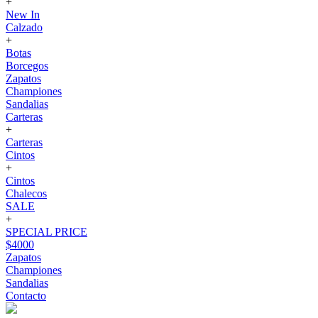
+
New In
Calzado
+
Botas
Borcegos
Zapatos
Championes
Sandalias
Carteras
+
Carteras
Cintos
+
Cintos
Chalecos
SALE
+
SPECIAL PRICE
$4000
Zapatos
Championes
Sandalias
Contacto