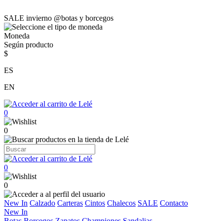
SALE invierno @botas y borcegos
Moneda
Según producto
$
ES
EN
0
0
0
0
New In
Calzado
Carteras
Cintos
Chalecos
SALE
Contacto
New In
Botas
Borcegos
Zapatos
Championes
Sandalias