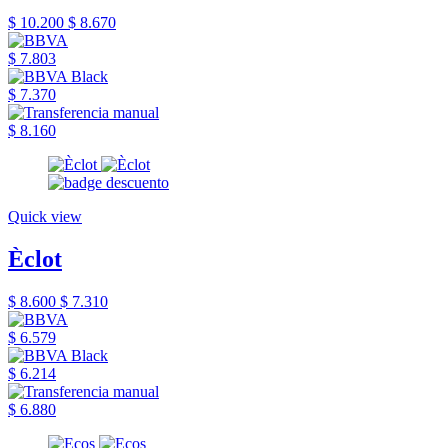
$ 10.200
$ 8.670
$ 7.803
$ 7.370
$ 8.160
Quick view
Èclot
$ 8.600
$ 7.310
$ 6.579
$ 6.214
$ 6.880