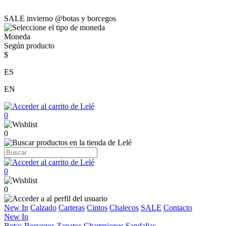
SALE invierno @botas y borcegos
Moneda
Según producto
$
ES
EN
0
0
0
0
New In
Calzado
Carteras
Cintos
Chalecos
SALE
Contacto
New In
Botas
Borcegos
Zapatos
Championes
Sandalias