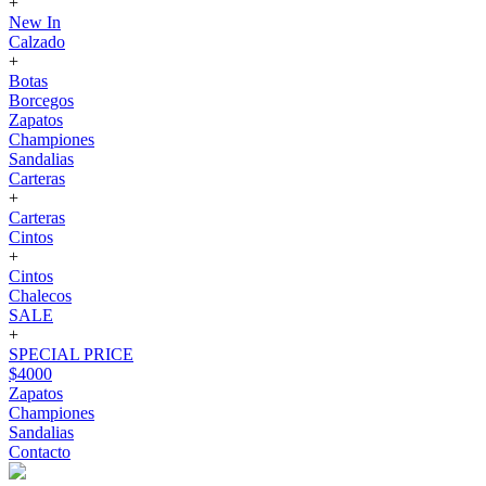
+
New In
Calzado
+
Botas
Borcegos
Zapatos
Championes
Sandalias
Carteras
+
Carteras
Cintos
+
Cintos
Chalecos
SALE
+
SPECIAL PRICE
$4000
Zapatos
Championes
Sandalias
Contacto