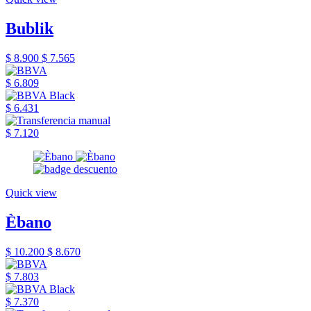
Bublik
$ 8.900
$ 7.565
$ 6.809
$ 6.431
$ 7.120
Quick view
Èbano
$ 10.200
$ 8.670
$ 7.803
$ 7.370