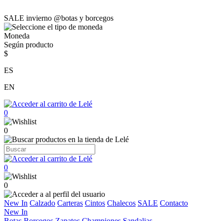
SALE invierno @botas y borcegos
Moneda
Según producto
$
ES
EN
0
0
0
0
New In
Calzado
Carteras
Cintos
Chalecos
SALE
Contacto
New In
Botas
Borcegos
Zapatos
Championes
Sandalias