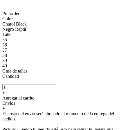
Pre-order
Color
Charol Black
Negro Reptil
Talle
35
36
37
38
39
40
Guía de talles
Cantidad
-
+
Agregar al carrito
Envíos
+
El costo del envío será abonado al momento de la entrega del
pedido.
Pickup: Cuando tu pedido esté listo para retirar te llegará una