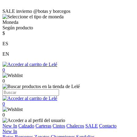
SALE invierno @botas y borcegos
Moneda
Según producto
$
ES
EN
0
0
0
0
New In
Calzado
Carteras
Cintos
Chalecos
SALE
Contacto
New In
Botas
Borcegos
Zapatos
Championes
Sandalias