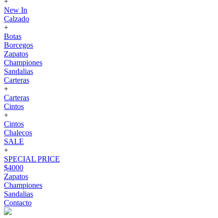
+
New In
Calzado
+
Botas
Borcegos
Zapatos
Championes
Sandalias
Carteras
+
Carteras
Cintos
+
Cintos
Chalecos
SALE
+
SPECIAL PRICE
$4000
Zapatos
Championes
Sandalias
Contacto