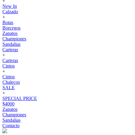
+
New In
Calzado
+
Botas
Borcegos
Zapatos
Championes
Sandalias
Carteras
+
Carteras
Cintos
+
Cintos
Chalecos
SALE
+
SPECIAL PRICE
$4000
Zapatos
Championes
Sandalias
Contacto