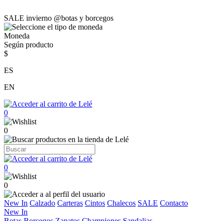
SALE invierno @botas y borcegos
Moneda
Según producto
$
ES
EN
0
0
0
0
New In
Calzado
Carteras
Cintos
Chalecos
SALE
Contacto
New In
Botas
Borcegos
Zapatos
Championes
Sandalias