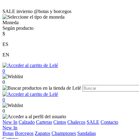
SALE invierno @botas y borcegos
Moneda
Según producto
$
ES
EN
0
0
0
0
New In
Calzado
Carteras
Cintos
Chalecos
SALE
Contacto
New In
Botas
Borcegos
Zapatos
Championes
Sandalias
Carteras