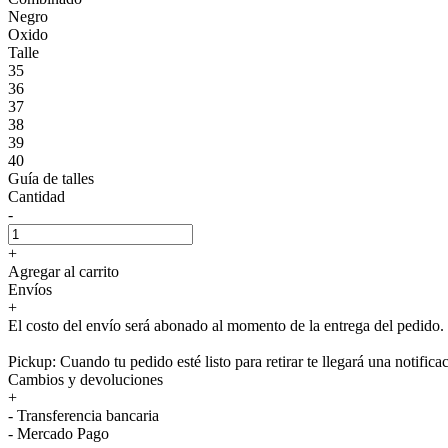
Negro
Oxido
Talle
35
36
37
38
39
40
Guía de talles
Cantidad
-
+
Agregar al carrito
Envíos
+
El costo del envío será abonado al momento de la entrega del pedido.
Pickup: Cuando tu pedido esté listo para retirar te llegará una notifica
Cambios y devoluciones
+
- Transferencia bancaria
- Mercado Pago