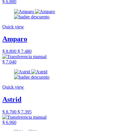
$ 6.880
Quick view
Amparo
$ 8.800
$ 7.480
$ 7.040
Quick view
Astrid
$ 8.700
$ 7.395
$ 6.960