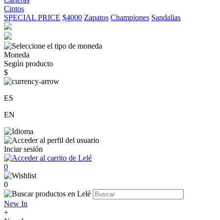
Cintos
SPECIAL PRICE
$4000
Zapatos
Championes
Sandalias
Moneda
Según producto
$
ES
EN
Inciar sesión
0
0
New In
+