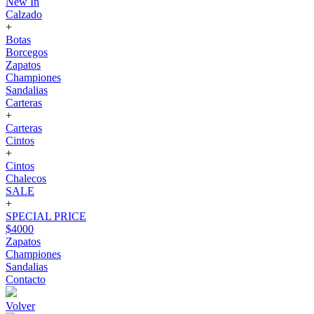
New In
Calzado
+
Botas
Borcegos
Zapatos
Championes
Sandalias
Carteras
+
Carteras
Cintos
+
Cintos
Chalecos
SALE
+
SPECIAL PRICE
$4000
Zapatos
Championes
Sandalias
Contacto
Volver