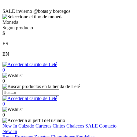
SALE invierno @botas y borcegos
Moneda
Según producto
$
ES
EN
0
0
0
0
New In
Calzado
Carteras
Cintos
Chalecos
SALE
Contacto
New In
Botas
Borcegos
Zapatos
Championes
Sandalias