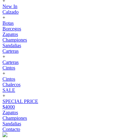
+
New In
Calzado
+
Botas
Borcegos
Zapatos
Championes
Sandalias
Carteras
+
Carteras
Cintos
+
Cintos
Chalecos
SALE
+
SPECIAL PRICE
$4000
Zapatos
Championes
Sandalias
Contacto