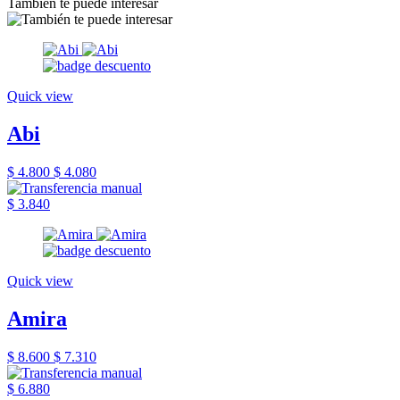
También te puede interesar
Quick view
Abi
$ 4.800
$ 4.080
$ 3.840
Quick view
Amira
$ 8.600
$ 7.310
$ 6.880