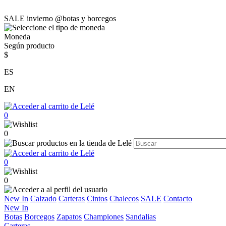
SALE invierno @botas y borcegos
Moneda
Según producto
$
ES
EN
0
0
0
0
New In
Calzado
Carteras
Cintos
Chalecos
SALE
Contacto
New In
Botas
Borcegos
Zapatos
Championes
Sandalias
Carteras