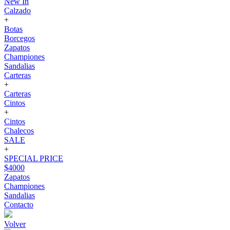
New In
Calzado
+
Botas
Borcegos
Zapatos
Championes
Sandalias
Carteras
+
Carteras
Cintos
+
Cintos
Chalecos
SALE
+
SPECIAL PRICE
$4000
Zapatos
Championes
Sandalias
Contacto
Volver