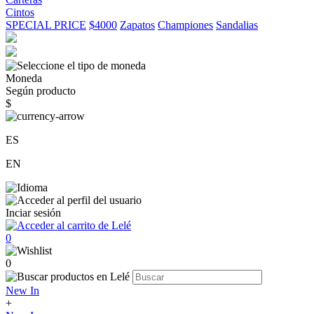
Cintos
SPECIAL PRICE
$4000
Zapatos
Championes
Sandalias
Moneda
Según producto
$
ES
EN
Inciar sesión
0
0
New In
+