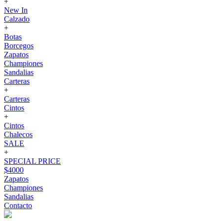
+
New In
Calzado
+
Botas
Borcegos
Zapatos
Championes
Sandalias
Carteras
+
Carteras
Cintos
+
Cintos
Chalecos
SALE
+
SPECIAL PRICE
$4000
Zapatos
Championes
Sandalias
Contacto