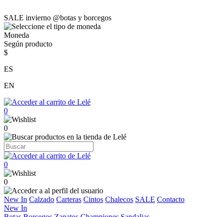
SALE invierno @botas y borcegos
Moneda
Según producto
$
ES
EN
0
0
0
0
New In
Calzado
Carteras
Cintos
Chalecos
SALE
Contacto
New In
Botas
Borcegos
Zapatos
Championes
Sandalias