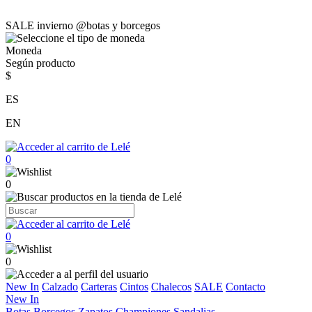
SALE invierno @botas y borcegos
Moneda
Según producto
$
ES
EN
0
0
0
0
New In
Calzado
Carteras
Cintos
Chalecos
SALE
Contacto
New In
Botas
Borcegos
Zapatos
Championes
Sandalias