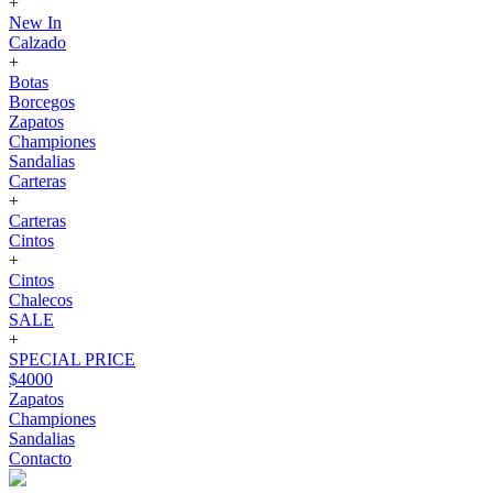
+
New In
Calzado
+
Botas
Borcegos
Zapatos
Championes
Sandalias
Carteras
+
Carteras
Cintos
+
Cintos
Chalecos
SALE
+
SPECIAL PRICE
$4000
Zapatos
Championes
Sandalias
Contacto