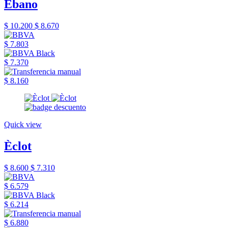
Èbano
$ 10.200
$ 8.670
$ 7.803
$ 7.370
$ 8.160
Quick view
Èclot
$ 8.600
$ 7.310
$ 6.579
$ 6.214
$ 6.880