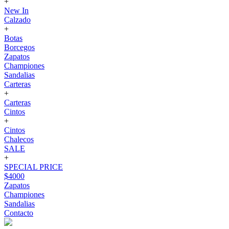
+
New In
Calzado
+
Botas
Borcegos
Zapatos
Championes
Sandalias
Carteras
+
Carteras
Cintos
+
Cintos
Chalecos
SALE
+
SPECIAL PRICE
$4000
Zapatos
Championes
Sandalias
Contacto