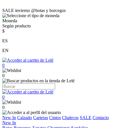
SALE invierno @botas y borcegos
Moneda
Según producto
$
ES
EN
0
0
0
0
New In
Calzado
Carteras
Cintos
Chalecos
SALE
Contacto
New In
Botas
Borcegos
Zapatos
Championes
Sandalias