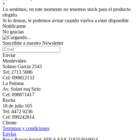
×
Lo sentimos, en este momento no tenemos stock para el producto
elegido.
Si lo deseas, te podemos avisar cuando vuelva a estar disponible
Notificarme
No gracias
Suscribite a nuestro Newsletter
Enviar
Montevideo
Solano Garcia 2543
Tel: 2713 5086
Cel: 099812133
La Paloma
Av. Solari esq Sirio
Cel: 098871417
Rocha
18 de julio 165
Tel: 4472 0236
Cel: 099242814
Cliente
Terminos y condiciones
Envíos
Rut y Razon Social: SDLS SAS 218252010014