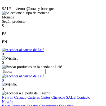
SALE invierno @botas y borcegos
Moneda
Según producto
$
ES
EN
0
0
0
0
New In
Calzado
Carteras
Cintos
Chalecos
SALE
Contacto
New In
Botas
Borcegos
Zapatos
Championes
Sandalias