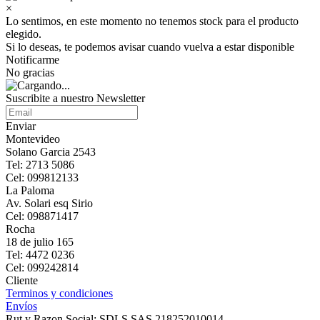
×
Lo sentimos, en este momento no tenemos stock para el producto
elegido.
Si lo deseas, te podemos avisar cuando vuelva a estar disponible
Notificarme
No gracias
Suscribite a nuestro Newsletter
Enviar
Montevideo
Solano Garcia 2543
Tel: 2713 5086
Cel: 099812133
La Paloma
Av. Solari esq Sirio
Cel: 098871417
Rocha
18 de julio 165
Tel: 4472 0236
Cel: 099242814
Cliente
Terminos y condiciones
Envíos
Rut y Razon Social: SDLS SAS 218252010014