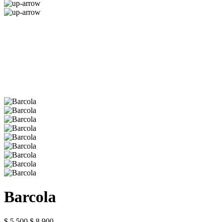
Barcola
$ 5.500
$ 8.900