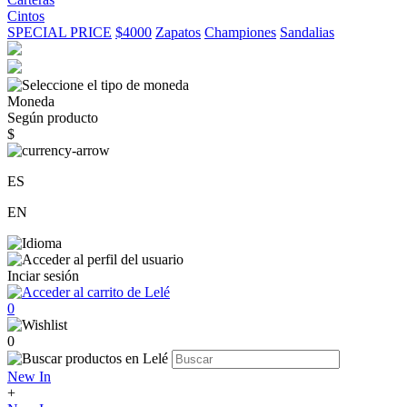
Cintos
SPECIAL PRICE
$4000
Zapatos
Championes
Sandalias
Moneda
Según producto
$
ES
EN
Inciar sesión
0
0
New In
+