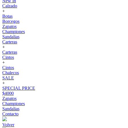
New In
Calzado
+
Botas
Borcegos
Zapatos
Championes
Sandalias
Carteras
+
Carteras
Cintos
+
Cintos
Chalecos
SALE
+
SPECIAL PRICE
$4000
Zapatos
Championes
Sandalias
Contacto
Volver