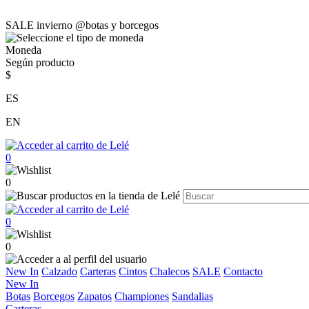
SALE invierno @botas y borcegos
Moneda
Según producto
$
ES
EN
0
0
0
0
New In
Calzado
Carteras
Cintos
Chalecos
SALE
Contacto
New In
Botas
Borcegos
Zapatos
Championes
Sandalias
Carteras